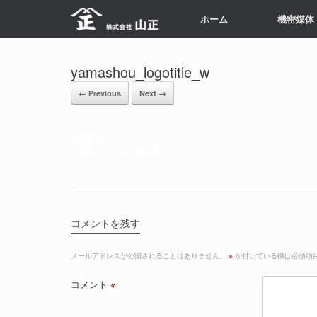
Skip
ホーム
機密媒体
to
content
yamashou_logotitle_w
← Previous
Next →
コメントを残す
メールアドレスが公開されることはありません。
※
が付いている欄は必須項
コメント
※