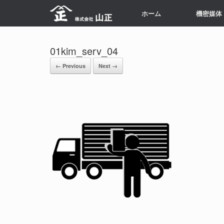
Skip
ホーム
機密媒体
to
content
01kim_serv_04
← Previous
Next →