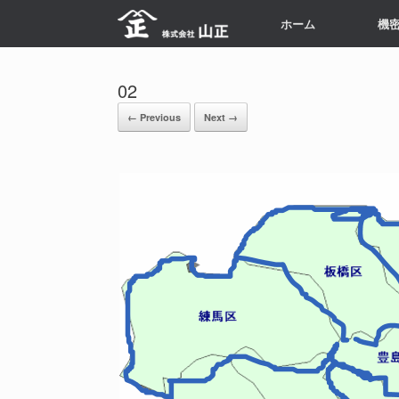
Skip
ホーム
機
to
content
02
← Previous
Next →